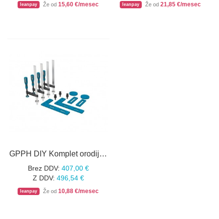
15,60 €/mesec
21,85 €/mesec
Že od
Že od
leanpay
leanpay
GPPH DIY Komplet orodij ŠT.2, 13 KOS
Brez DDV:
407,00 €
Z DDV:
496,54 €
10,88 €/mesec
Že od
leanpay