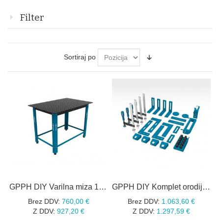
Filter
Sortiraj po
GPPH DIY Varilna miza 1200X800mm
GPPH DIY Komplet orodij ŠT.1, 35 KOS
Brez DDV:
760,00 €
Brez DDV:
1.063,60 €
Z DDV:
927,20 €
Z DDV:
1.297,59 €