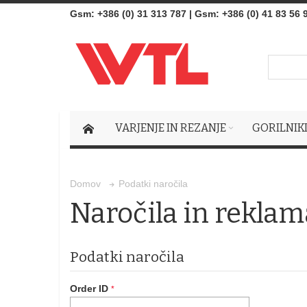
Gsm
:
+386 (0) 31 313 787
|
Gsm:
+386 (0) 41 83 56 
VARJENJE IN REZANJE
GORILNIK
Podatki naročila
Domov
Naročila in reklam
Podatki naročila
Order ID