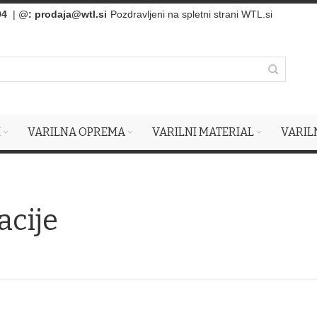
94
| @
:
prodaja@wtl.si
Pozdravljeni na spletni strani WTL.si
I
VARILNA OPREMA
VARILNI MATERIAL
VARIL
acije