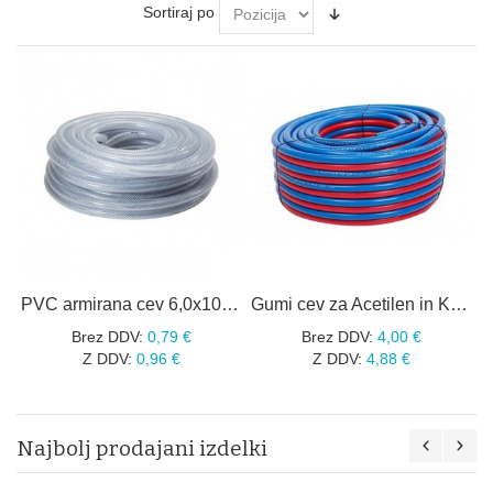
Sortiraj po
PVC armirana cev 6,0x10mm, 20BAR za tehnične pline
Gumi cev za Acetilen in Kisik 9mm / 6,3mm
Brez DDV:
0,79 €
Brez DDV:
4,00 €
Z DDV:
0,96 €
Z DDV:
4,88 €
Najbolj prodajani izdelki