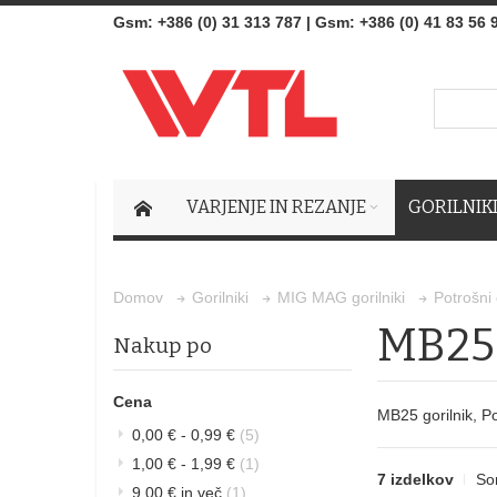
Gsm
:
+386 (0) 31 313 787
|
Gsm:
+386 (0) 41 83 56 
VARJENJE IN REZANJE
GORILNIK
Domov
Gorilniki
MIG MAG gorilniki
Potrošni 
MB25 
Nakup po
Cena
MB25 gorilnik, Pot
0,00 €
-
0,99 €
(5)
1,00 €
-
1,99 €
(1)
7 izdelkov
Sor
9,00 €
in več
(1)