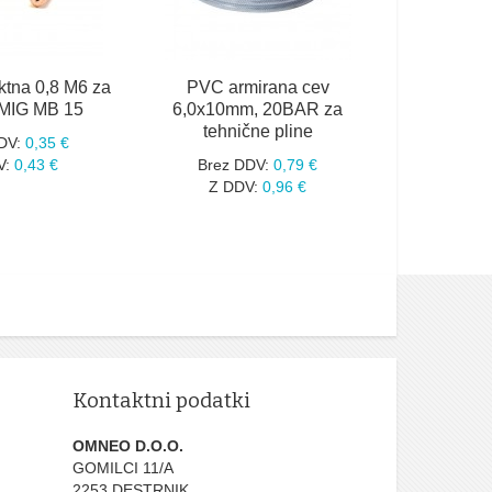
Brez 
Z DD
ktna 0,8 M6 za
PVC armirana cev
k MIG MB 15
6,0x10mm, 20BAR za
tehnične pline
DV:
0,35 €
V:
0,43 €
Brez DDV:
0,79 €
Z DDV:
0,96 €
Kontaktni podatki
OMNEO D.O.O.
GOMILCI 11/A
2253 DESTRNIK