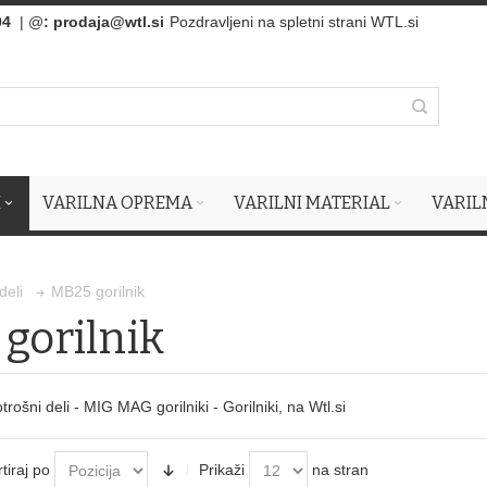
94
| @
:
prodaja@wtl.si
Pozdravljeni na spletni strani WTL.si
I
VARILNA OPREMA
VARILNI MATERIAL
VARIL
MB25 gorilnik
deli
gorilnik
rošni deli - MIG MAG gorilniki - Gorilniki, na Wtl.si
tiraj po
Prikaži
na stran