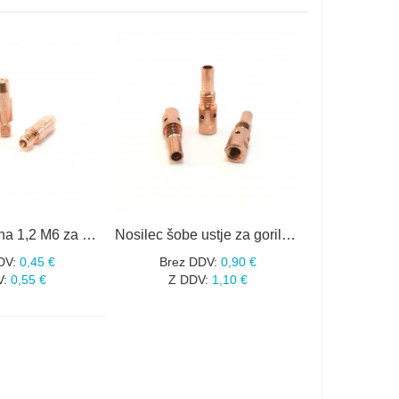
Šoba kontaktna 1,2 M6 za gorilnik MIG MB 25
Nosilec šobe ustje za gorilnik MIG MB 25
DV:
0,45 €
Brez DDV:
0,90 €
V:
0,55 €
Z DDV:
1,10 €