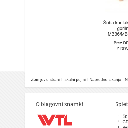
Šoba kontak
goril
MB36/MB
Brez D
Z DDV
Zemljevid strani
Iskalni pojmi
Napredno iskanje
N
O blagovni znamki
Sple
Spl
G
Piš