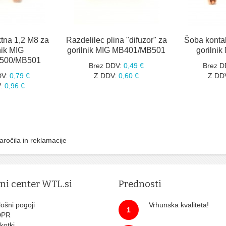
tna 1,2 M8 za
Razdelilec plina "difuzor" za
Šoba konta
nik MIG
gorilnik MIG MB401/MB501
gorilni
500/MB501
Brez DDV:
0,49 €
Brez D
DV:
0,79 €
Z DDV:
0,60 €
Z DD
:
0,96 €
aročila in reklamacije
tni center WTL.si
Prednosti
ošni pogoji
Vrhunska kvaliteta!
1
DPR
kotki