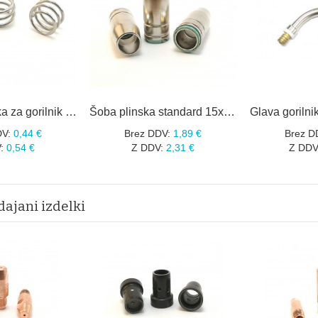
Vzmet gorilnika za gorilnik MIG MB 25
Šoba plinska standard 15x57 za gorilnik MIG MB 25
DV:
0,44 €
Brez DDV:
1,89 €
Brez D
:
0,54 €
Z DDV:
2,31 €
Z DDV
dajani izdelki