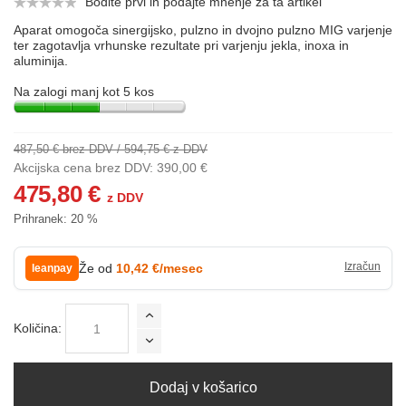
Bodite prvi in podajte mnenje za ta artikel
Aparat omogoča sinergijsko, pulzno in dvojno pulzno MIG varjenje
ter zagotavlja vrhunske rezultate pri varjenju jekla, inoxa in
aluminija.
Na zalogi manj kot 5 kos
487,50 € brez DDV
/
594,75 € z DDV
Akcijska cena brez DDV:
390,00 €
475,80 €
z DDV
Prihranek:
20 %
Že od
10,42 €/mesec
leanpay
Količina:
Dodaj v košarico