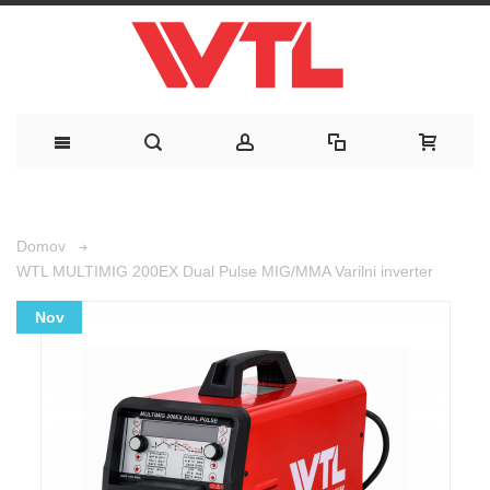
Domov
WTL MULTIMIG 200EX Dual Pulse MIG/MMA Varilni inverter
Nov