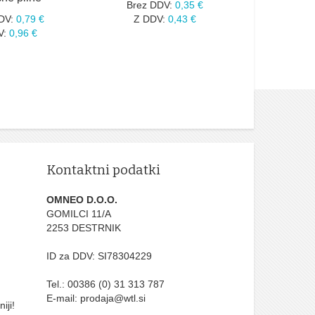
Brez DDV:
0,35 €
DV:
0,79 €
Z DDV:
0,43 €
V:
0,96 €
Kontaktni podatki
OMNEO D.O.O.
GOMILCI 11/A
2253 DESTRNIK
ID za DDV: SI78304229
Tel.: 00386 (0) 31 313 787
E-mail: prodaja@wtl.si
iji!