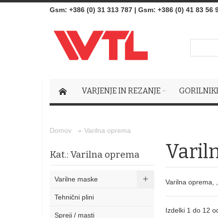
Gsm
:
+386 (0) 31 313 787
|
Gsm:
+386 (0) 41 83 56 
VARJENJE IN REZANJE
GORILNIK
Varilna oprema
Domov
Varil
Kat.: Varilna oprema
Varilne maske
Varilna oprema, ,
Tehnični plini
Izdelki 1 do 12 o
Spreji / masti