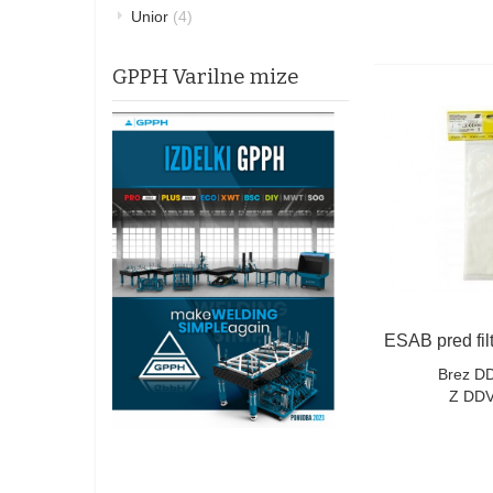
Unior
(4)
GPPH Varilne mize
Brez D
Z DDV