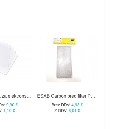
ESAB zaščita za elektronsko masko Warrior-Tech / Savage ZUNANJE
ESAB Carbon pred filter PK 5 0700002317 za SENTINEL A50 AIR
DV:
0,90 €
Brez DDV:
4,93 €
V:
1,10 €
Z DDV:
6,01 €