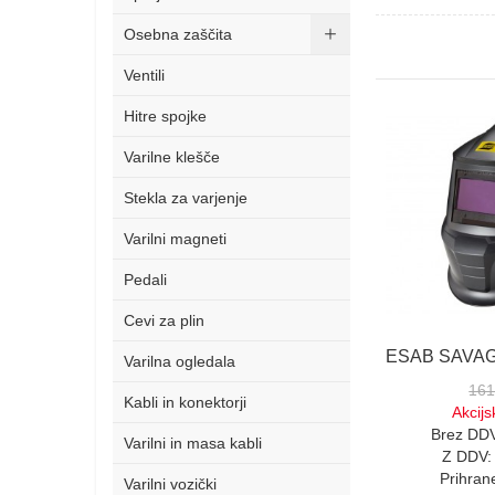
Osebna zaščita
Ventili
Hitre spojke
Varilne klešče
Stekla za varjenje
Varilni magneti
Pedali
Cevi za plin
Varilna ogledala
161
Kabli in konektorji
Akcij
Brez DDV
Varilni in masa kabli
Z DDV:
Prihran
Varilni vozički