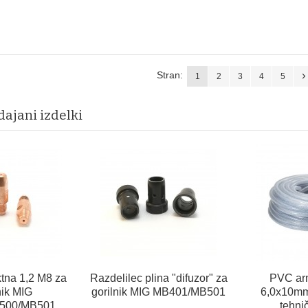
Stran:
1
2
3
4
5
dajani izdelki
tna 1,2 M8 za
Razdelilec plina "difuzor" za
PVC ar
nik MIG
gorilnik MIG MB401/MB501
6,0x10mm
500/MB501
tehni