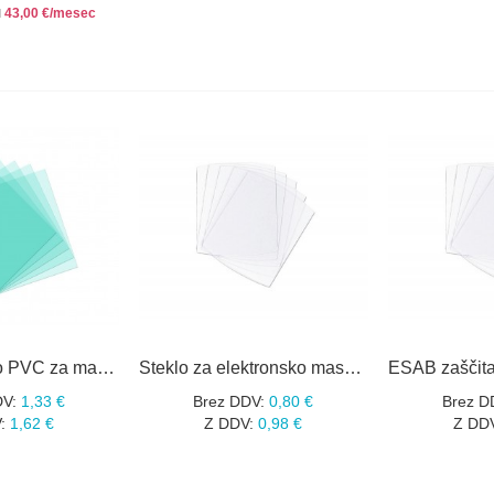
43,00 €/mesec
d
Tecmen steklo PVC za masko LV100 zunanje 111X95
Steklo za elektronsko masko 110X90mm
DV:
1,33 €
Brez DDV:
0,80 €
Brez D
:
1,62 €
Z DDV:
0,98 €
Z DD