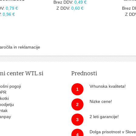
Brez DDV:
0,49 €
DV:
0,79 €
Z DDV:
0,60 €
Brez D
:
0,96 €
Z DD
aročila in reklamacije
tni center WTL.si
Prednosti
ošni pogoji
Vrhunska kvaliteta!
1
DPR
kotki
Nizke cene!
podjetju
2
ntak
anpay
2 leti garancije!
3
Dolga prisotnost v Sloven
4