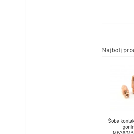
Najbolj pro
Šoba kontak
goril
MB36/MB