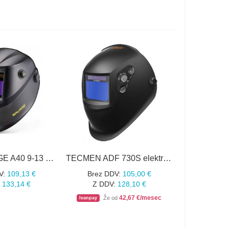
ESAB SAVAGE A40 9-13 črna avtomatska varilna maska
TECMEN ADF 730S elektronska avtomatska varilna maska
V:
109,13 €
Brez DDV:
105,00 €
133,14 €
Z DDV:
128,10 €
42,67 €/mesec
Že od
leanpay