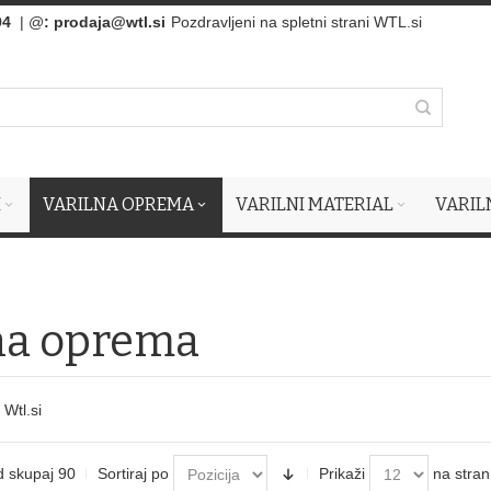
94
| @
:
prodaja@wtl.si
Pozdravljeni na spletni strani WTL.si
I
VARILNA OPREMA
VARILNI MATERIAL
VARIL
na oprema
 Wtl.si
d skupaj 90
Sortiraj po
Prikaži
na stran