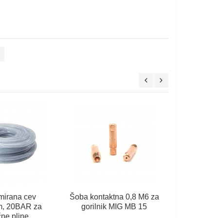
Šoba pli
12x53 za go
Brez 
Z DD
mirana cev
Šoba kontaktna 0,8 M6 za
, 20BAR za
gorilnik MIG MB 15
čne pline