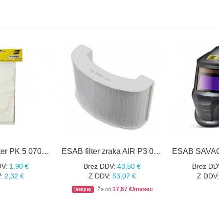
ESAB pred filter PK 5 0700002310 za SENTINEL A50 AIR
ESAB filter zraka AIR P3 0700002309 za SENTINEL A50 AIR
DV:
1,90 €
Brez DDV:
43,50 €
Brez DD
:
2,32 €
Z DDV:
53,07 €
Z DDV:
17,67 €/mesec
Že od
leanpay