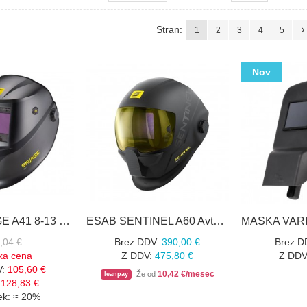
Stran:
1
2
3
4
5
Nov
ESAB SAVAGE A41 8-13 črna avtomatska varilna maska
ESAB SENTINEL A60 Avtomatska varilna maska
,04 €
Brez DDV:
390,00 €
Brez D
ska cena
Z DDV:
475,80 €
Z DDV
:
105,60 €
10,42 €/mesec
Že od
leanpay
128,83 €
ek: ≈
20%