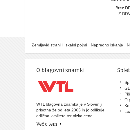
Brez D
Z DDV
Zemljevid strani
Iskalni pojmi
Napredno iskanje
N
O blagovni znamki
Sple
Spl
G
Piš
O 
WTL blagovna znamka je v Sloveniji
Ko
prisotna že od leta 2005 in jo odlikuje
Le
odlična kvaliteta ter nizka cena.
Več o tem