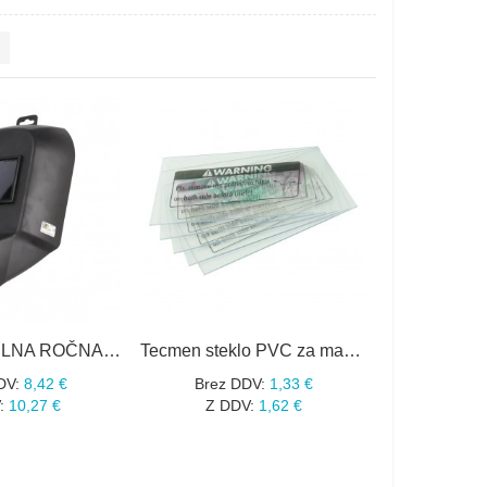
MASKA VARILNA ROČNA, Filter 90x110mm
Tecmen steklo PVC za masko LV100 notranje 98X51
DV:
8,42 €
Brez DDV:
1,33 €
:
10,27 €
Z DDV:
1,62 €