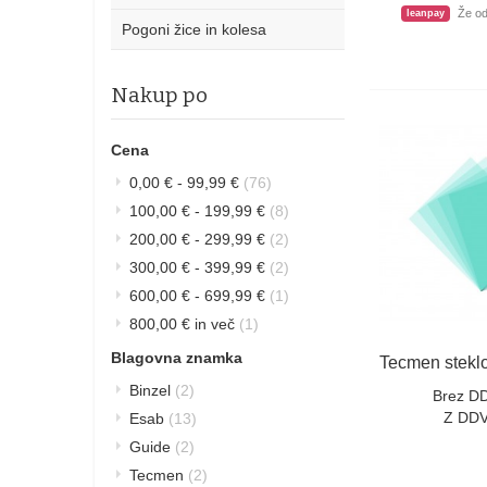
Že o
leanpay
Pogoni žice in kolesa
Nakup po
Cena
0,00 €
-
99,99 €
(76)
100,00 €
-
199,99 €
(8)
200,00 €
-
299,99 €
(2)
300,00 €
-
399,99 €
(2)
600,00 €
-
699,99 €
(1)
800,00 €
in več
(1)
Blagovna znamka
Binzel
(2)
Brez D
Z DDV
Esab
(13)
Guide
(2)
Tecmen
(2)