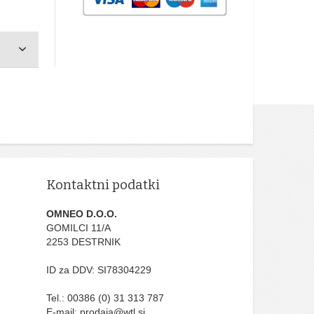
Kontaktni podatki
OMNEO D.O.O.
GOMILCI 11/A
2253 DESTRNIK
ID za DDV: SI78304229
Tel.: 00386 (0) 31 313 787
E-mail: prodaja@wtl.si