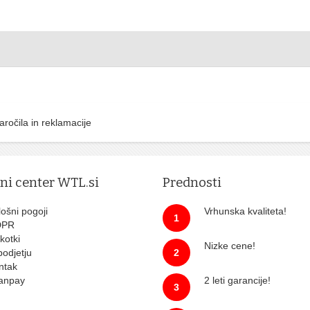
aročila in reklamacije
tni center WTL.si
Prednosti
ošni pogoji
Vrhunska kvaliteta!
1
DPR
kotki
Nizke cene!
podjetju
2
ntak
anpay
2 leti garancije!
3