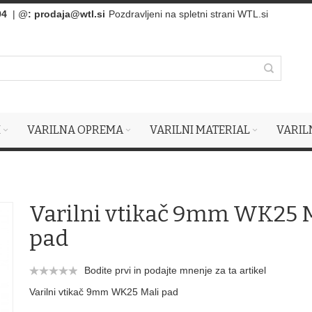
94
| @
:
prodaja@wtl.si
Pozdravljeni na spletni strani WTL.si
I
VARILNA OPREMA
VARILNI MATERIAL
VARIL
Varilni vtikač 9mm WK25 
pad
Bodite prvi in podajte mnenje za ta artikel
Varilni vtikač 9mm WK25 Mali pad