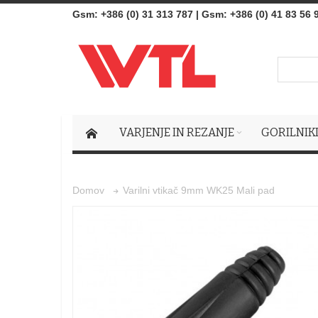
Gsm
:
+386 (0) 31 313 787
|
Gsm:
+386 (0) 41 83 56 
VARJENJE IN REZANJE
GORILNIK
Varilni vtikač 9mm WK25 Mali pad
Domov