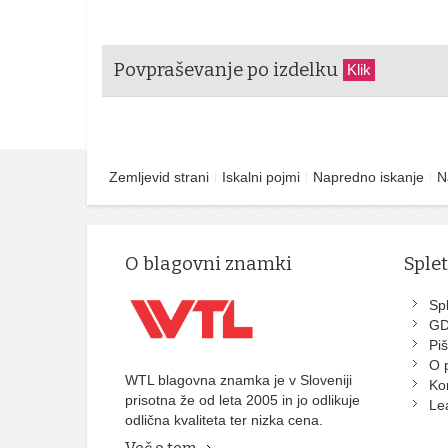
Povpraševanje po izdelku
Klik
Zemljevid strani
Iskalni pojmi
Napredno iskanje
N
O blagovni znamki
Sple
Spl
G
Piš
O 
WTL blagovna znamka je v Sloveniji
Ko
prisotna že od leta 2005 in jo odlikuje
Le
odlična kvaliteta ter nizka cena.