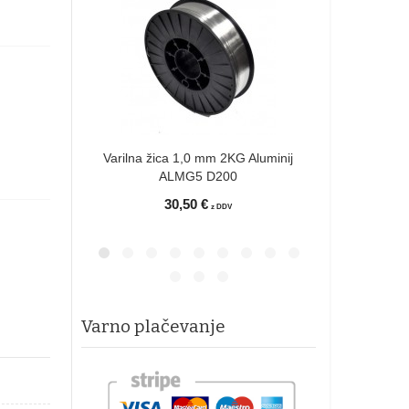
Varilna žica
AL
3
Varilna žica 1,0 mm 2KG Aluminij
ALMG5 D200
30,50 €
z DDV
Varno plačevanje