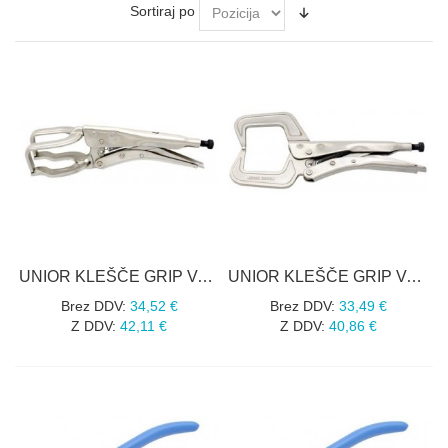
Sortiraj po
UNIOR KLEŠČE GRIP VARILNE ART.432/3A Nikljane, za kotne cevi. 280 mm
UNIOR KLEŠČE GRIP VARILNE ART.432/3C Nikljane, za pločevino in profile. 280 mm
Brez DDV:
34,52 €
Brez DDV:
33,49 €
Z DDV:
42,11 €
Z DDV:
40,86 €