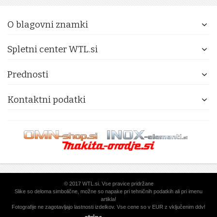
O blagovni znamki
Spletni center WTL.si
Prednosti
Kontaktni podatki
© 2017 WTL.si. Vse pravice pridržane
Slike so deloma simbolične, možne so napake pri tehničnih podatkih ali pri imenu
artikla!
Fotografije ne zagotavljajo lastnosti izdelkov. Vse cene so v EUR z vključenim ddv!