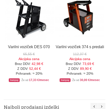
Varilni voziček DES 070
Varilni voziček 374 s predali
65,55 €
112,37 €
Akcijska cena
Akcijska cena
Brez DDV:
42,98 €
Brez DDV:
73,69 €
Z DDV:
52,44 €
Z DDV:
89,90 €
Prihranek: ≈
20%
Prihranek: ≈
20%
17,33 €/mesec
30,00 €/mesec
Že od
Že od
leanpay
leanpay
Najbolj prodajani izdelki