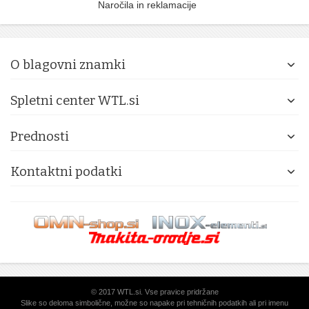
Naročila in reklamacije
O blagovni znamki
Spletni center WTL.si
Prednosti
Kontaktni podatki
© 2017 WTL.si. Vse pravice pridržane
Slike so deloma simbolične, možne so napake pri tehničnih podatkih ali pri imenu