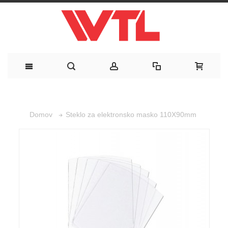
Steklo za elektronsko masko 110X90mm
Domov