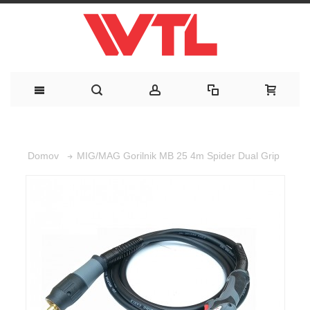
MIG/MAG Gorilnik MB 25 4m Spider Dual Grip
Domov