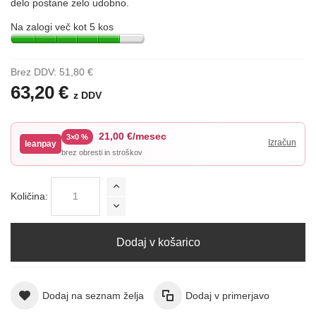
delo postane zelo udobno.
Na zalogi več kot 5 kos
Brez DDV:
51,80 €
63,20 €
z DDV
21,00 €/mesec
3×0 %
leanpay
brez obresti in stroškov
Količina:
Dodaj v košarico
Dodaj na seznam želja
Dodaj v primerjavo