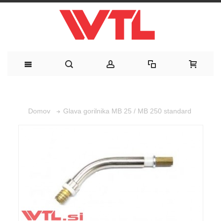
Glava gorilnika MB 25 / MB 250 standard
Domov