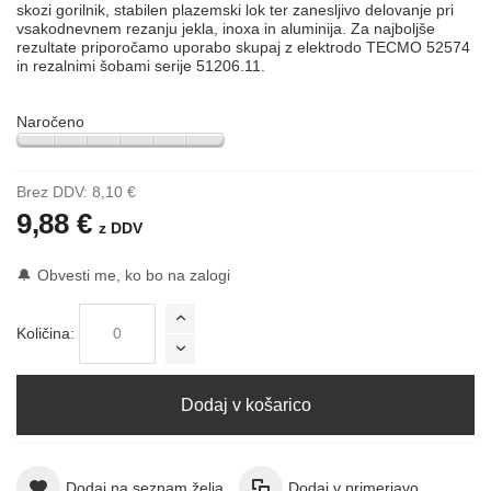
skozi gorilnik, stabilen plazemski lok ter zanesljivo delovanje pri
vsakodnevnem rezanju jekla, inoxa in aluminija. Za najboljše
rezultate priporočamo uporabo skupaj z elektrodo TECMO 52574
in rezalnimi šobami serije 51206.11.
Naročeno
Brez DDV:
8,10 €
9,88 €
z DDV
🔔
Obvesti me, ko bo na zalogi
Količina:
Dodaj v košarico
Dodaj na seznam želja
Dodaj v primerjavo