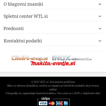
O blagovni znamki
Spletni center WTL.si
Prednosti
Kontaktni podatki
© 2017 WTL.si. Vse pravice pridržane
Slike so deloma simbolične, možne so napake pri tehničnih podatkih ali pri imenu
artikla!
Fotografije ne zagotavljajo lastnosti izdelkov. Vse cene so v EUR z vključenim ddv!