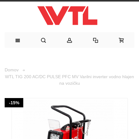
Domov
WTL TIG 200 AC/DC PULSE PFC MV Varilni inverter vodno hlajen
na vozičku
-15%