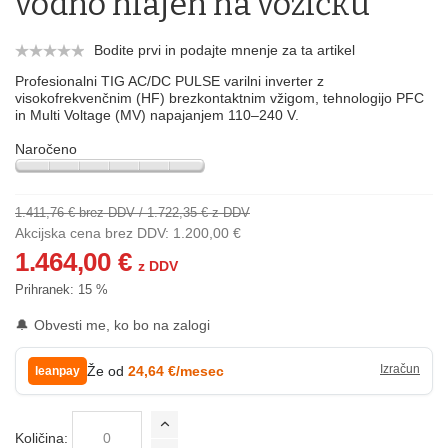
vodno hlajen na vozičku
Bodite prvi in podajte mnenje za ta artikel
Profesionalni TIG AC/DC PULSE varilni inverter z
visokofrekvenčnim (HF) brezkontaktnim vžigom, tehnologijo PFC
in Multi Voltage (MV) napajanjem 110–240 V.
Naročeno
1.411,76 € brez DDV
/
1.722,35 € z DDV
Akcijska cena brez DDV:
1.200,00 €
1.464,00 €
z DDV
Prihranek:
15 %
🔔
Obvesti me, ko bo na zalogi
Že od
24,64 €/mesec
leanpay
Količina: