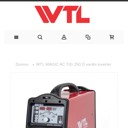
WTL MAGIC AC TIG 250 D varilni inverter
Domov