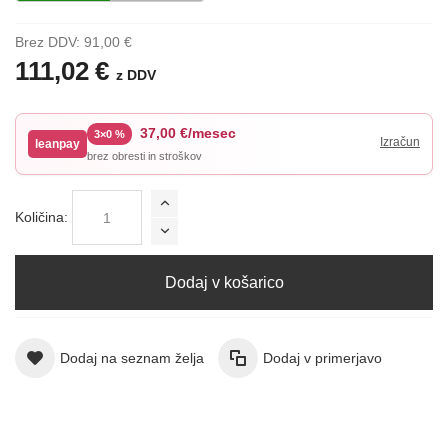
Brez DDV:
91,00 €
111,02 €
z DDV
37,00 €/mesec
3×0 %
leanpay
brez obresti in stroškov
Količina:
Dodaj v košarico
Dodaj na seznam želja
Dodaj v primerjavo