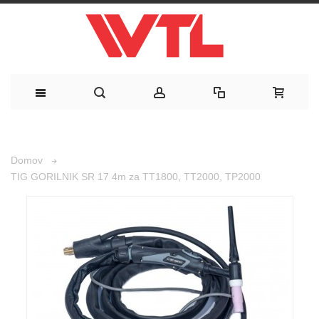
Domov
TIG GORILNIK SR 17 4m za TT1800, TT2000, TP2000