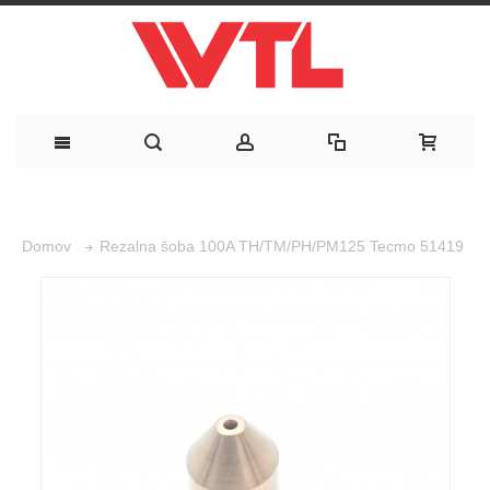
Rezalna šoba 100A TH/TM/PH/PM125 Tecmo 51419
Domov