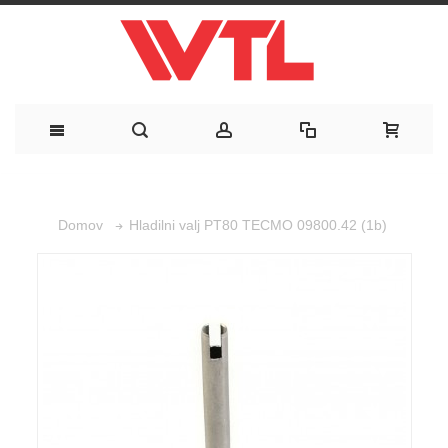
Hladilni valj PT80 TECMO 09800.42 (1b)
Domov