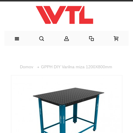
GPPH DIY Varilna miza 1200X800mm
Domov