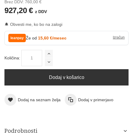
Brez DDV:
760,00 €
927,20 €
z DDV
🔔
Obvesti me, ko bo na zalogi
Že od
15,60 €/mesec
leanpay
Količina:
Dodaj v košarico
Dodaj na seznam želja
Dodaj v primerjavo
Podrobnosti