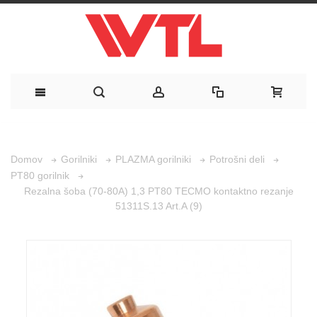
Domov
Gorilniki
PLAZMA gorilniki
Potrošni deli
PT80 gorilnik
Rezalna šoba (70-80A) 1,3 PT80 TECMO kontaktno rezanje
51311S.13 Art.A (9)