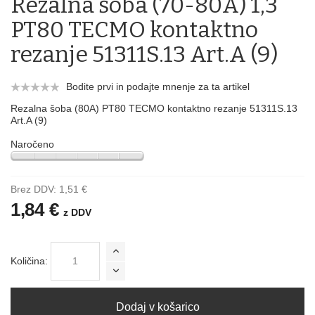
Rezalna šoba (70-80A) 1,3
PT80 TECMO kontaktno
rezanje 51311S.13 Art.A (9)
Bodite prvi in podajte mnenje za ta artikel
Rezalna šoba (80A) PT80 TECMO kontaktno rezanje 51311S.13
Art.A (9)
Naročeno
Brez DDV:
1,51 €
1,84 €
z DDV
Količina:
Dodaj v košarico