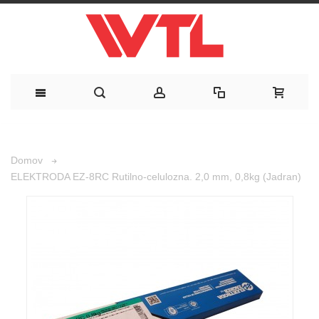
Domov
ELEKTRODA EZ-8RC Rutilno-celulozna. 2,0 mm, 0,8kg (Jadran)