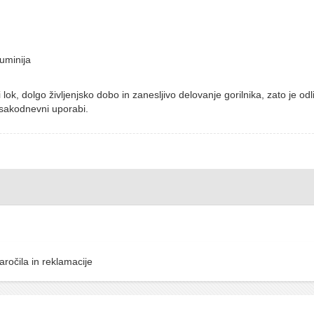
uminija
k, dolgo življenjsko dobo in zanesljivo delovanje gorilnika, zato je odl
 vsakodnevni uporabi.
aročila in reklamacije