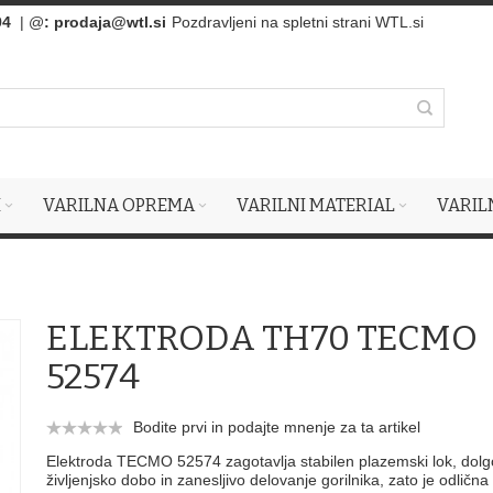
94
| @
:
prodaja@wtl.si
Pozdravljeni na spletni strani WTL.si
I
VARILNA OPREMA
VARILNI MATERIAL
VARIL
ELEKTRODA TH70 TECMO
52574
Bodite prvi in podajte mnenje za ta artikel
Elektroda TECMO 52574 zagotavlja stabilen plazemski lok, dolg
življenjsko dobo in zanesljivo delovanje gorilnika, zato je odlična 