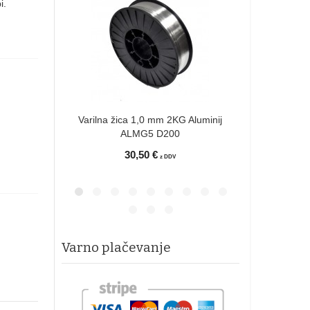
i.
Varilna žica
AL
3
Varilna žica 1,0 mm 2KG Aluminij
ALMG5 D200
30,50 €
z DDV
Varno plačevanje