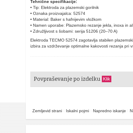
Tehnične specifikacije:
• Tip: Elektroda za plazemski gorilnik
• Oznaka proizvajalca: 52574
• Material: Baker s hafnijevim vložkom
• Namen uporabe: Plazemsko rezanje jekla, inoxa in al
• Združljivost s šobami: serija 51206 (20–70 A)
Elektroda TECMO 52574 zagotavlja stabilen plazemski lo
izbira za vzdrževanje optimalne kakovosti rezanja pri
Povpraševanje po izdelku
Klik
Zemljevid strani
Iskalni pojmi
Napredno iskanje
N