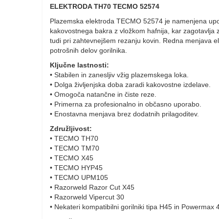
ELEKTRODA TH70 TECMO 52574
Plazemska elektroda TECMO 52574 je namenjena uporabi
kakovostnega bakra z vložkom hafnija, kar zagotavlja z
tudi pri zahtevnejšem rezanju kovin. Redna menjava el
potrošnih delov gorilnika.
Ključne lastnosti:
• Stabilen in zanesljiv vžig plazemskega loka.
• Dolga življenjska doba zaradi kakovostne izdelave.
• Omogoča natančne in čiste reze.
• Primerna za profesionalno in občasno uporabo.
• Enostavna menjava brez dodatnih prilagoditev.
Združljivost:
• TECMO TH70
• TECMO TM70
• TECMO X45
• TECMO HYP45
• TECMO UPM105
• Razorweld Razor Cut X45
• Razorweld Vipercut 30
• Nekateri kompatibilni gorilniki tipa H45 in Powermax