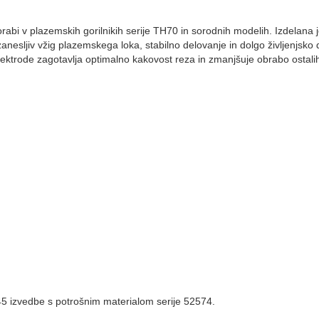
 v plazemskih gorilnikih serije TH70 in sorodnih modelih. Izdelana j
anesljiv vžig plazemskega loka, stabilno delovanje in dolgo življenjsko
ektrode zagotavlja optimalno kakovost reza in zmanjšuje obrabo ostali
 45 izvedbe s potrošnim materialom serije 52574.