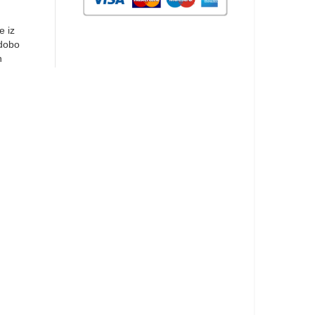
e iz
 dobo
h