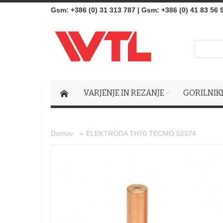
Gsm
:
+386 (0) 31 313 787
|
Gsm:
+386 (0) 41 83 56 
VARJENJE IN REZANJE
GORILNIK
ELEKTRODA TH70 TECMO 52574
Domov