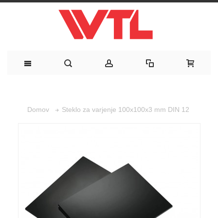
Steklo za varjenje 100x100x3 mm DIN 12
Domov