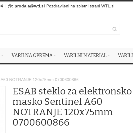
94
| @
:
prodaja@wtl.si
Pozdravljeni na spletni strani WTL.si
I
VARILNA OPREMA
VARILNI MATERIAL
VARIL
inel A60 NOTRANJE 120x75mm 0700600866
ESAB steklo za elektronsko
masko Sentinel A60
NOTRANJE 120x75mm
0700600866