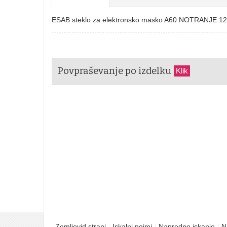
ESAB steklo za elektronsko masko A60 NOTRANJE 
Povpraševanje po izdelku
Klik
Zemljevid strani
Iskalni pojmi
Napredno iskanje
N