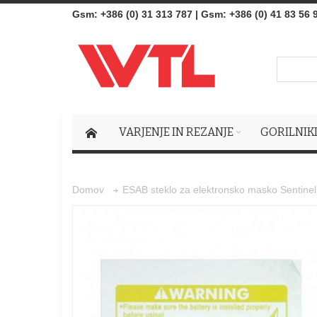
Gsm
:
+386 (0) 31 313 787
|
Gsm:
+386 (0) 41 83 56 
VARJENJE IN REZANJE
GORILNIK
ESAB steklo za elektronsko masko Sent
Domov