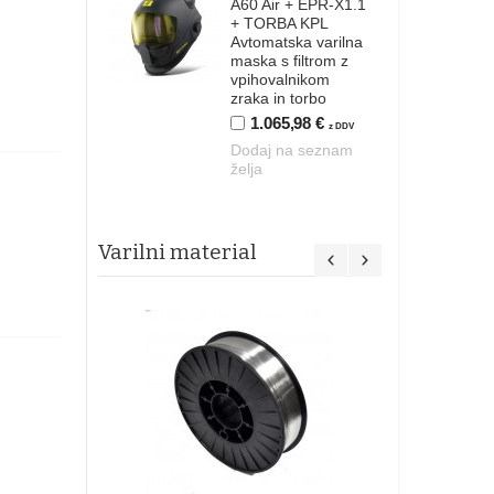
A60 Air + EPR-X1.1
+ TORBA KPL
Avtomatska varilna
maska s filtrom z
vpihovalnikom
zraka in torbo
1.065,98 €
z DDV
Dodaj na seznam
želja
Varilni material
Varilna žica
AL
3